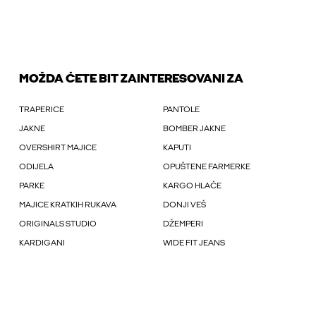
MOŽDA ĆETE BIT ZAINTERESOVANI ZA
TRAPERICE
PANTOLE
JAKNE
BOMBER JAKNE
OVERSHIRT MAJICE
KAPUTI
ODIJELA
OPUŠTENE FARMERKE
PARKE
KARGO HLAČE
MAJICE KRATKIH RUKAVA
DONJI VEŠ
ORIGINALS STUDIO
DŽEMPERI
KARDIGANI
WIDE FIT JEANS