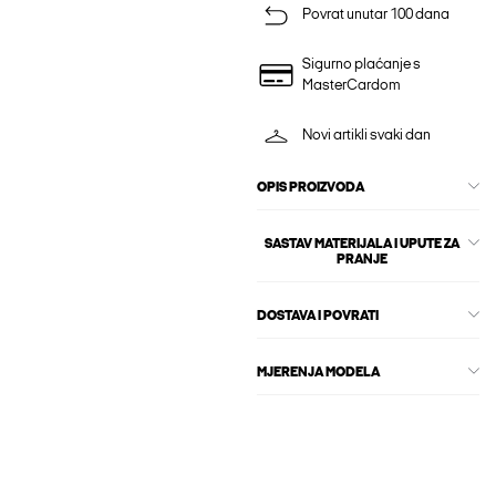
Povrat unutar 100 dana
Sigurno plaćanje s
MasterCardom
Novi artikli svaki dan
OPIS PROIZVODA
SASTAV MATERIJALA I UPUTE ZA
PRANJE
DOSTAVA I POVRATI
MJERENJA MODELA