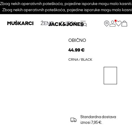
Zbog nekih operativnih poteškoća, pojedine isporuke mogu malo kasniti
Zbog nekih operativnih poteškoća, pojedine isporuke mogu malo kasni
MUŠKARCI
ŽENE
DJECA
OBIČNO
44.99 €
CRNA / BLACK
Standardna dostava
iznosi 7,95 €.