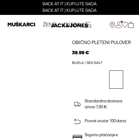
BACK AT IT | KUPUJTE SADA
BACK AT IT | KUPUJTE SADA
MUŠKARCI
ŽENE
DJECA
OBIČNO PLETENI PULOVER
39.99 €
BIJELA / SEA SALT
Standardna dostava
iznosi 7,95 €.
Povrat unutar 100 dana
Sigurno plaćanje s