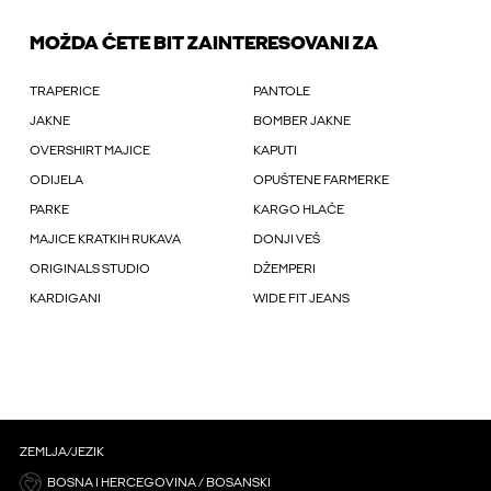
MOŽDA ĆETE BIT ZAINTERESOVANI ZA
TRAPERICE
PANTOLE
JAKNE
BOMBER JAKNE
OVERSHIRT MAJICE
KAPUTI
ODIJELA
OPUŠTENE FARMERKE
PARKE
KARGO HLAČE
MAJICE KRATKIH RUKAVA
DONJI VEŠ
ORIGINALS STUDIO
DŽEMPERI
KARDIGANI
WIDE FIT JEANS
ZEMLJA/JEZIK
BOSNA I HERCEGOVINA / BOSANSKI