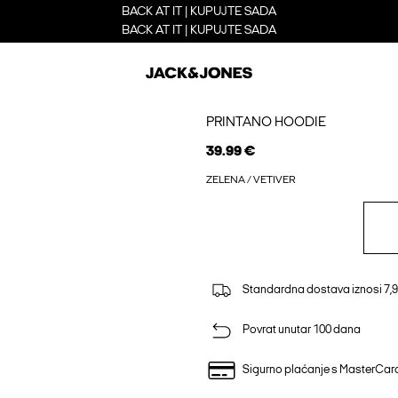
BACK AT IT | KUPUJTE SADA
BACK AT IT | KUPUJTE SADA
PRINTANO HOODIE
39.99 €
ZELENA / VETIVER
Standardna dostava iznosi 7,9
Povrat unutar 100 dana
Sigurno plaćanje s MasterCa