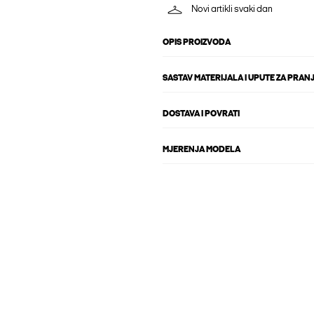
Novi artikli svaki dan
OPIS PROIZVODA
SASTAV MATERIJALA I UPUTE ZA PRAN
DOSTAVA I POVRATI
MJERENJA MODELA