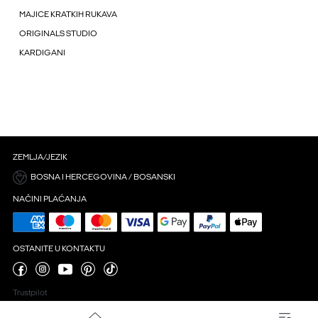
MAJICE KRATKIH RUKAVA
ORIGINALS STUDIO
KARDIGANI
ZEMLJA/JEZIK
BOSNA I HERCEGOVINA / BOSANSKI
NAČINI PLAĆANJA
OSTANITE U KONTAKTU
Trustpilot