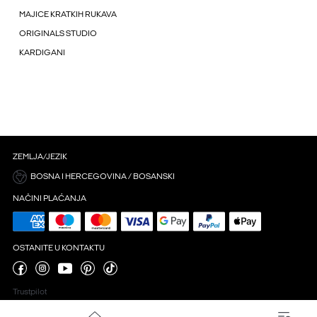
MAJICE KRATKIH RUKAVA
ORIGINALS STUDIO
KARDIGANI
ZEMLJA/JEZIK
BOSNA I HERCEGOVINA / BOSANSKI
NAČINI PLAĆANJA
OSTANITE U KONTAKTU
Trustpilot