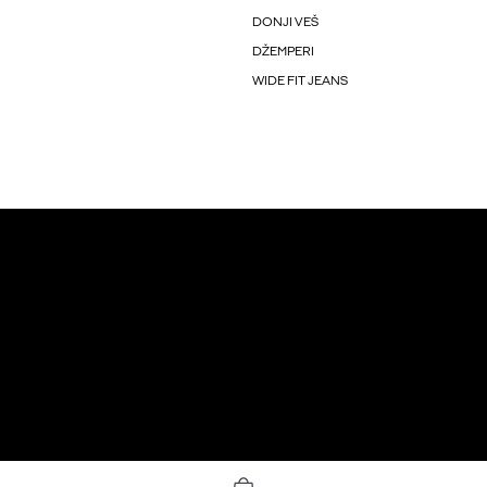
DONJI VEŠ
DŽEMPERI
WIDE FIT JEANS