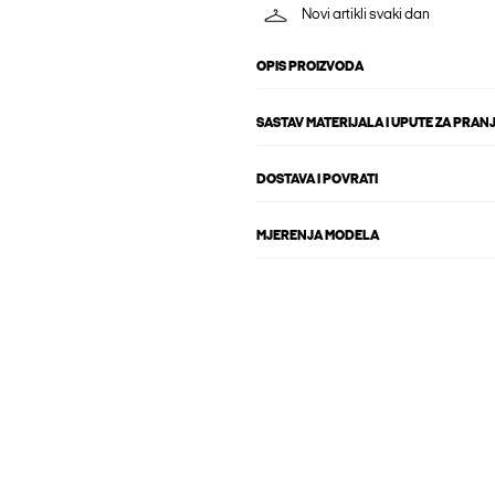
Novi artikli svaki dan
OPIS PROIZVODA
SASTAV MATERIJALA I UPUTE ZA PRAN
DOSTAVA I POVRATI
MJERENJA MODELA