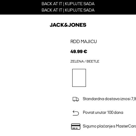
BACK AT IT | KUPUJTE SADA
BACK AT IT | KUPUJTE SADA
RDD MAJICU
49.99 €
ZELENA / BEETLE
Standardna dostava iznosi 7,9
Povrat unutar 100 dana
Sigurno plaćanje s MasterCa