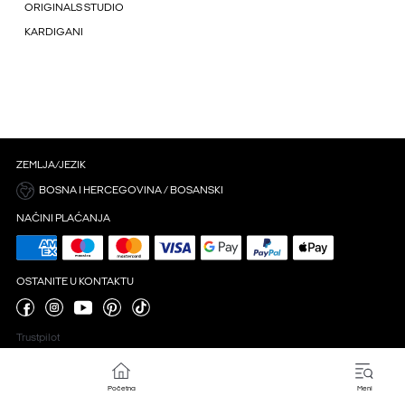
ORIGINALS STUDIO
KARDIGANI
ZEMLJA/JEZIK
BOSNA I HERCEGOVINA / BOSANSKI
NAČINI PLAĆANJA
OSTANITE U KONTAKTU
Trustpilot
Početna
Meni