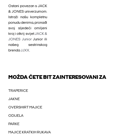
Ostani povezan s JACK
& JONES univerzumom.
Istraži našu kompletnu
ponudu denima, pronađi
svoj sljedeći omiljeni
kroj i otkrij svijet
JACK &
JONES Junior
Junior ili
našeg sestrinskog
brenda
JJXX
.
MOŽDA ĆETE BIT ZAINTERESOVANI ZA
TRAPERICE
JAKNE
OVERSHIRT MAJICE
ODIJELA
PARKE
MAJICE KRATKIH RUKAVA