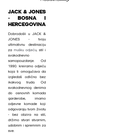
JACK & JONES
- BOSNA I
HERCEGOVINA
Dobrodošli u JACK &
JONES - tvoju
ultimativnu destinaciju
za
mušku odjeću
, stil i
svakodnevno
samopouzdanje. Od
1990. kreiramo odjeću
koja ti omogućava da
izgledaš odlično bez
ikakvog truda. Od
svakodnevnog denima
do osnovnih komada
garderobe, imamo
odjevne komade koji
odgovaraju tvom životu
- bez obzira na stil,
držimo stvari stvarnim,
udobnim i spremnim za
sve.