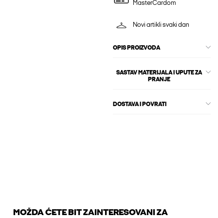
MasterCardom
Novi artikli svaki dan
OPIS PROIZVODA
SASTAV MATERIJALA I UPUTE ZA
PRANJE
DOSTAVA I POVRATI
MOŽDA ĆETE BIT ZAINTERESOVANI ZA