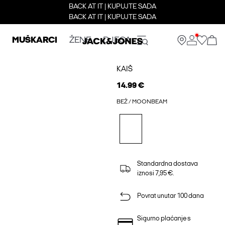
BACK AT IT | KUPUJTE SADA
BACK AT IT | KUPUJTE SADA
MUŠKARCI
ŽENE
DJECA
KAIŠ
14.99 €
BEŽ / MOONBEAM
Standardna dostava
iznosi 7,95 €.
Povrat unutar 100 dana
Sigurno plaćanje s