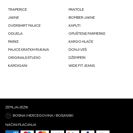
TRAPERICE
PANTOLE
JAKNE
BOMBER JAKNE
OVERSHIRT MAJICE
KAPUTI
ODIJELA
OPUŠTENE FARMERKE
PARKE
KARGO HLAČE
MAJICE KRATKIH RUKAVA
DONJI VEŠ
ORIGINALS STUDIO
DŽEMPERI
KARDIGANI
WIDE FIT JEANS
ZEMLJA/JEZIK
BOSNA I HERCEGOVINA / BOSANSKI
NAČINI PLAĆANJA