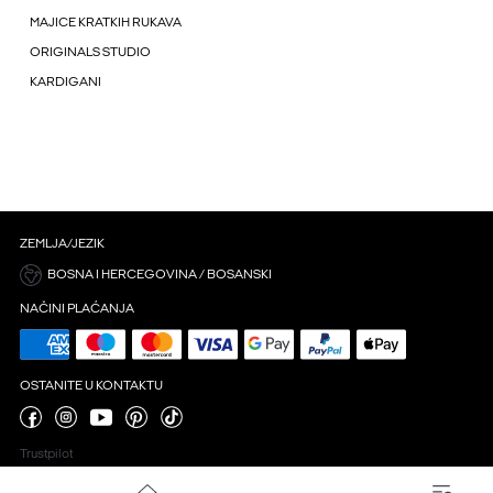
MAJICE KRATKIH RUKAVA
ORIGINALS STUDIO
KARDIGANI
ZEMLJA/JEZIK
BOSNA I HERCEGOVINA / BOSANSKI
NAČINI PLAĆANJA
OSTANITE U KONTAKTU
Trustpilot