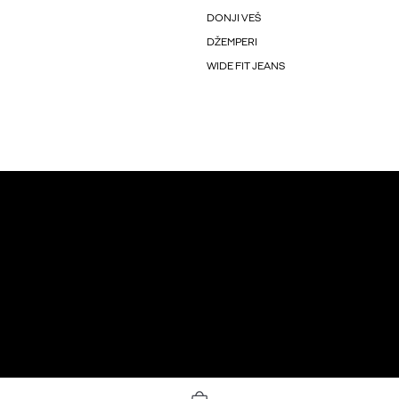
DONJI VEŠ
DŽEMPERI
WIDE FIT JEANS