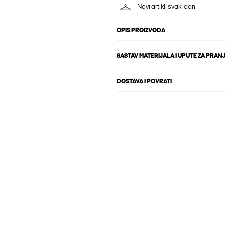
Novi artikli svaki dan
OPIS PROIZVODA
SASTAV MATERIJALA I UPUTE ZA PRAN
DOSTAVA I POVRATI