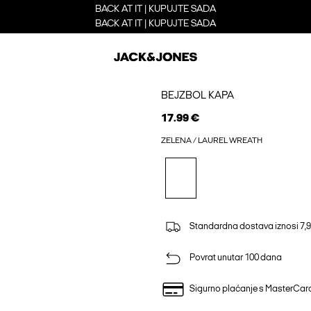
BACK AT IT | KUPUJTE SADA
BACK AT IT | KUPUJTE SADA
BEJZBOL KAPA
17.99 €
ZELENA / LAUREL WREATH
Standardna dostava iznosi 7,9
Povrat unutar 100 dana
Sigurno plaćanje s MasterCa