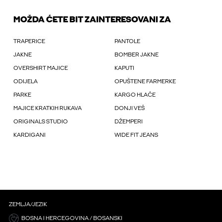
MOŽDA ĆETE BIT ZAINTERESOVANI ZA
TRAPERICE
PANTOLE
JAKNE
BOMBER JAKNE
OVERSHIRT MAJICE
KAPUTI
ODIJELA
OPUŠTENE FARMERKE
PARKE
KARGO HLAČE
MAJICE KRATKIH RUKAVA
DONJI VEŠ
ORIGINALS STUDIO
DŽEMPERI
KARDIGANI
WIDE FIT JEANS
ZEMLJA/JEZIK
BOSNA I HERCEGOVINA / BOSANSKI