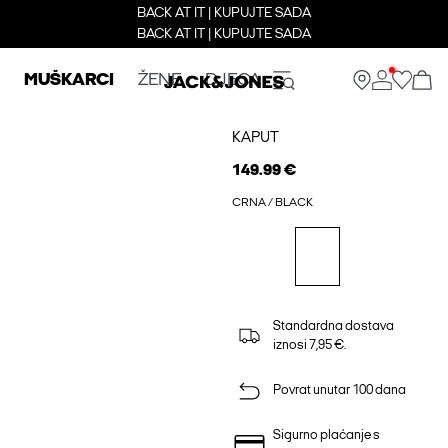
BACK AT IT | KUPUJTE SADA
BACK AT IT | KUPUJTE SADA
MUŠKARCI
ŽENE
DJECA
KAPUT
149.99 €
CRNA / BLACK
Standardna dostava
iznosi 7,95 €.
Povrat unutar 100 dana
Sigurno plaćanje s