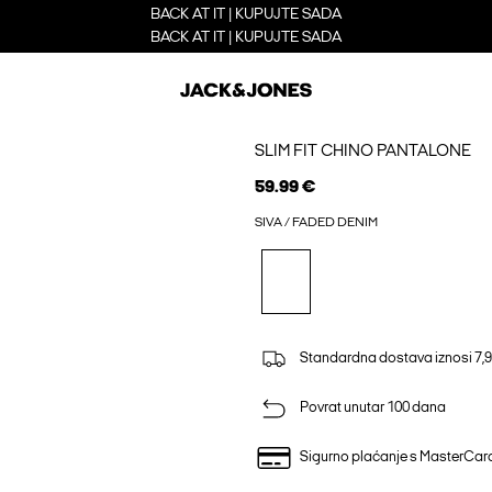
BACK AT IT | KUPUJTE SADA
BACK AT IT | KUPUJTE SADA
SLIM FIT CHINO PANTALONE
59.99 €
SIVA / FADED DENIM
Standardna dostava iznosi 7,9
Povrat unutar 100 dana
Sigurno plaćanje s MasterCa