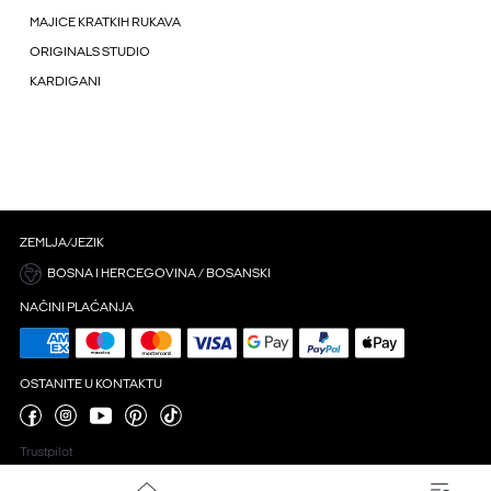
MAJICE KRATKIH RUKAVA
ORIGINALS STUDIO
KARDIGANI
ZEMLJA/JEZIK
BOSNA I HERCEGOVINA / BOSANSKI
NAČINI PLAĆANJA
OSTANITE U KONTAKTU
Trustpilot