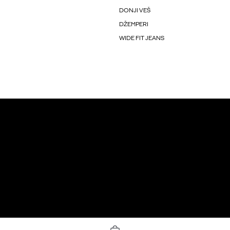
DONJI VEŠ
DŽEMPERI
WIDE FIT JEANS