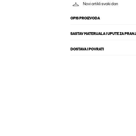
Novi artikli svaki dan
OPIS PROIZVODA
SASTAV MATERIJALA I UPUTE ZA PRAN
DOSTAVA I POVRATI