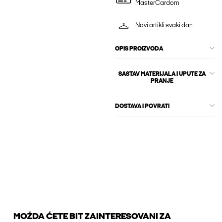
MasterCardom
Novi artikli svaki dan
OPIS PROIZVODA
SASTAV MATERIJALA I UPUTE ZA
PRANJE
DOSTAVA I POVRATI
MOŽDA ĆETE BIT ZAINTERESOVANI ZA