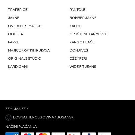
TRAPERICE
PANTOLE
JAKNE
BOMBER JAKNE
OVERSHIRT MAJICE
KAPUTI
ODIJELA
OPUŠTENE FARMERKE
PARKE
KARGO HLAČE
MAJICE KRATKIH RUKAVA
DONJI VEŠ
ORIGINALS STUDIO
DŽEMPERI
KARDIGANI
WIDE FIT JEANS
ZEMLJA/JEZIK
BOSNA I HERCEGOVINA / BOSANSKI
NAČINI PLAĆANJA