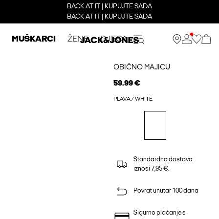
BACK AT IT | KUPUJTE SADA
BACK AT IT | KUPUJTE SADA
MUŠKARCI
ŽENE
DJECA
OBIČNO MAJICU
59.99 €
PLAVA / WHITE
Standardna dostava
iznosi 7,95 €.
Povrat unutar 100 dana
Sigurno plaćanje s