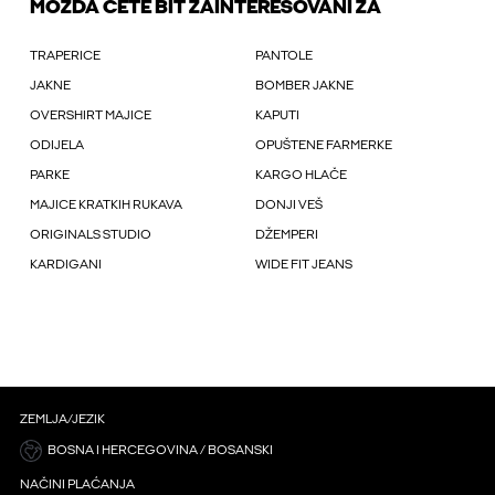
MOŽDA ĆETE BIT ZAINTERESOVANI ZA
TRAPERICE
PANTOLE
JAKNE
BOMBER JAKNE
OVERSHIRT MAJICE
KAPUTI
ODIJELA
OPUŠTENE FARMERKE
PARKE
KARGO HLAČE
MAJICE KRATKIH RUKAVA
DONJI VEŠ
ORIGINALS STUDIO
DŽEMPERI
KARDIGANI
WIDE FIT JEANS
ZEMLJA/JEZIK
BOSNA I HERCEGOVINA / BOSANSKI
NAČINI PLAĆANJA