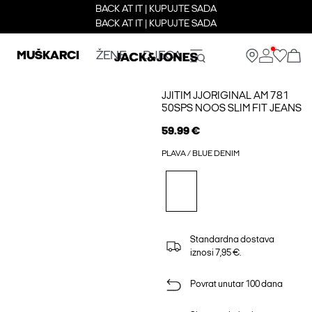
BACK AT IT | KUPUJTE SADA
BACK AT IT | KUPUJTE SADA
MUŠKARCI
ŽENE
DJECA
JJITIM JJORIGINAL AM 781
50SPS NOOS SLIM FIT JEANS
59.99 €
PLAVA / BLUE DENIM
Standardna dostava
iznosi 7,95 €.
Povrat unutar 100 dana