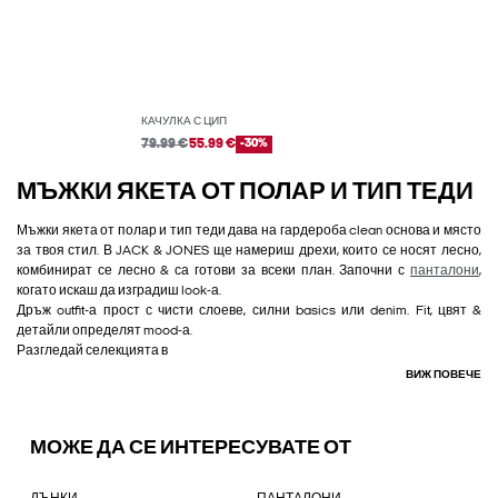
КАЧУЛКА С ЦИП
79.99 €
55.99 €
-30%
МЪЖКИ ЯКЕТА ОТ ПОЛАР И ТИП ТЕДИ
Мъжки якета от полар и тип теди дава на гардероба clean основа и място
за твоя стил. В JACK & JONES ще намериш дрехи, които се носят лесно,
комбинират се лесно & са готови за всеки план. Започни с
панталони
,
когато искаш да изградиш look-а.
Дръж outfit-а прост с чисти слоеве, силни basics или denim. Fit, цвят &
детайли определят mood-а.
Разгледай селекцията в
ВИЖ ПОВЕЧЕ
МОЖЕ ДА СЕ ИНТЕРЕСУВАТЕ ОТ