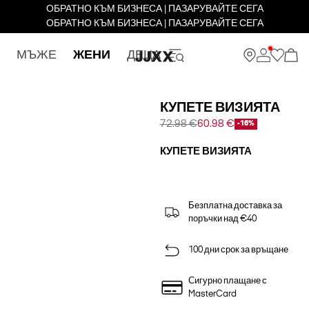
ОБРАТНО КЪМ БИЗНЕСА | ПАЗАРУВАЙТЕ СЕГА
ОБРАТНО КЪМ БИЗНЕСА | ПАЗАРУВАЙТЕ СЕГА
МЪЖЕ
ЖЕНИ
ДЕЦА
КУПЕТЕ ВИЗИЯТА
72.98 €
60.98 €
-16%
КУПЕТЕ ВИЗИЯТА
Безплатна доставка за
поръчки над €40
100 дни срок за връщане
Сигурно плащане с
MasterCard