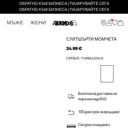
ОБРАТНО КЪМ БИЗНЕСА | ПАЗАРУВАЙТЕ СЕГА
ОБРАТНО КЪМ БИЗНЕСА | ПАЗАРУВАЙТЕ СЕГА
МЪЖЕ
ЖЕНИ
ДЕЦА
СУИТШЪРТИ МОМЧЕТА
24.99 €
СИНЬО / TURBULENCE
Безплатна доставка за
поръчки над €40
100 дни срок за връщане
Сигурно плащане с