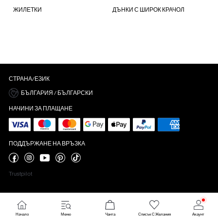
ЖИЛЕТКИ
ДЪНКИ С ШИРОК КРАЧОЛ
СТРАНА/ЕЗИК
БЪЛГАРИЯ / БЪЛГАРСКИ
НАЧИНИ ЗА ПЛАЩАНЕ
ПОДДЪРЖАНЕ НА ВРЪЗКА
Trustpilot
настройки за бисквитки
Начало
Меню
Чанта
Списък С Желания
Акаунт