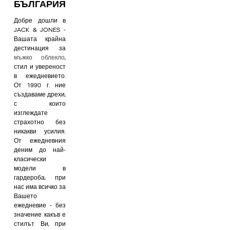
БЪЛГАРИЯ
Добре дошли в
JACK & JONES -
Вашата крайна
дестинация за
мъжко облекло
,
стил и увереност
в ежедневието.
От 1990 г. ние
създаваме дрехи,
с които
изглеждате
страхотно без
никакви усилия.
От ежедневния
деним до най-
класически
модели в
гардероба, при
нас има всичко за
Вашето
ежедневие - без
значение какъв е
стилът Ви, при