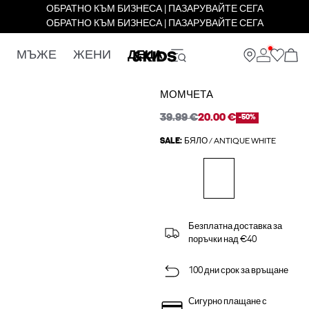
ОБРАТНО КЪМ БИЗНЕСА | ПАЗАРУВАЙТЕ СЕГА
ОБРАТНО КЪМ БИЗНЕСА | ПАЗАРУВАЙТЕ СЕГА
МЪЖЕ
ЖЕНИ
ДЕЦА
МОМЧЕТА
39.99 €
20.00 €
-50%
SALE:
БЯЛО / ANTIQUE WHITE
Безплатна доставка за
поръчки над €40
100 дни срок за връщане
Сигурно плащане с