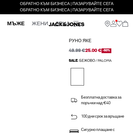
ОБРАТНО КЪМ БИЗНЕСА | ПАЗАРУВАЙТЕ СЕГА
ОБРАТНО КЪМ БИЗНЕСА | ПАЗАРУВАЙТЕ СЕГА
МЪЖЕ
ЖЕНИ
ДЕЦА
РУНО ЯКЕ
49.99 €
25.00 €
-50%
SALE:
БЕЖОВО / PALOMA
Безплатна доставка за
поръчки над €40
100 дни срок за връщане
Сигурно плащане с