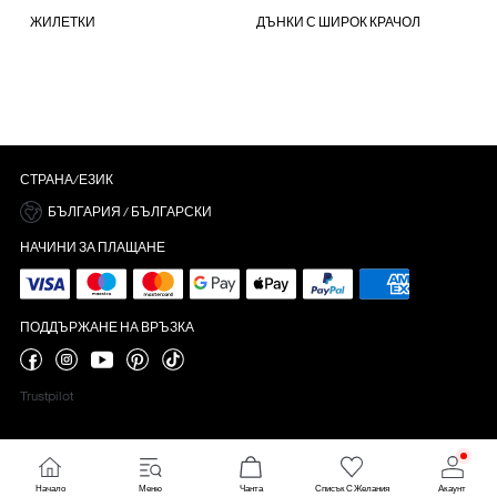
ЖИЛЕТКИ
ДЪНКИ С ШИРОК КРАЧОЛ
СТРАНА/ЕЗИК
БЪЛГАРИЯ / БЪЛГАРСКИ
НАЧИНИ ЗА ПЛАЩАНЕ
ПОДДЪРЖАНЕ НА ВРЪЗКА
Trustpilot
настройки за бисквитки
Начало
Меню
Чанта
Списък С Желания
Акаунт