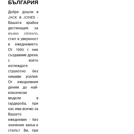
БЪЛГАРИЯ
Добре дошли в
JACK & JONES -
Вашата крайна
дестинация за
мъжко облекло
,
стил и увереност
в ежедневието.
От 1990 г. ние
създаваме дрехи,
с които
изглеждате
страхотно без
никакви усилия.
От ежедневния
деним до най-
класически
модели в
гардероба, при
нас има всичко за
Вашето
ежедневие - без
значение какъв е
стилът Ви, при