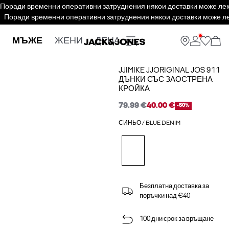
Поради временни оперативни затруднения някои доставки може леко 
Поради временни оперативни затруднения някои доставки може леко
МЪЖЕ
ЖЕНИ
ДЕЦА
JJIMIKE JJORIGINAL JOS 911
ДЪНКИ СЪС ЗАОСТРЕНА
КРОЙКА
79.99 €
40.00 €
-50%
СИНЬО / BLUE DENIM
Безплатна доставка за
поръчки над €40
100 дни срок за връщане