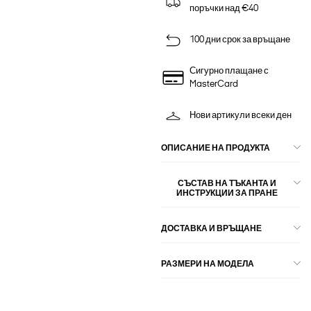
поръчки над €40
100 дни срок за връщане
Сигурно плащане с
MasterCard
Нови артикули всеки ден
ОПИСАНИЕ НА ПРОДУКТА
СЪСТАВ НА ТЪКАНТА И
ИНСТРУКЦИИ ЗА ПРАНЕ
ДОСТАВКА И ВРЪЩАНЕ
РАЗМЕРИ НА МОДЕЛА