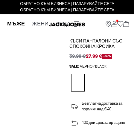
ОБРАТНО КЪМ БИЗНЕСА | ПАЗАРУВАЙТЕ СЕГА
ОБРАТНО КЪМ БИЗНЕСА | ПАЗАРУВАЙТЕ СЕГА
МЪЖЕ
ЖЕНИ
ДЕЦА
КЪСИ ПАНТАЛОНИ СЪС
СПОКОЙНА КРОЙКА
39.99 €
27.99 €
-30%
SALE:
ЧЕРНО / BLACK
Безплатна доставка за
поръчки над €40
100 дни срок за връщане