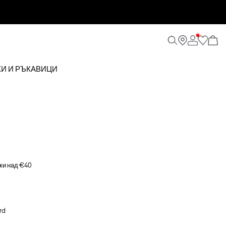
КИ И РЪКАВИЦИ
ки над €40
rd