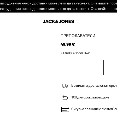
труднения някои доставки може леко да закъснеят. Очаквайте поръч
труднения някои доставки може леко да закъснеят. Очаквайте поръч
ПРЕПОДАВАТЕЛИ
49.99 €
КАФЯВО / COGNAC
Безплатна доставка за поръч
100 дни срок за връщане
Сигурно плащане с MasterCa