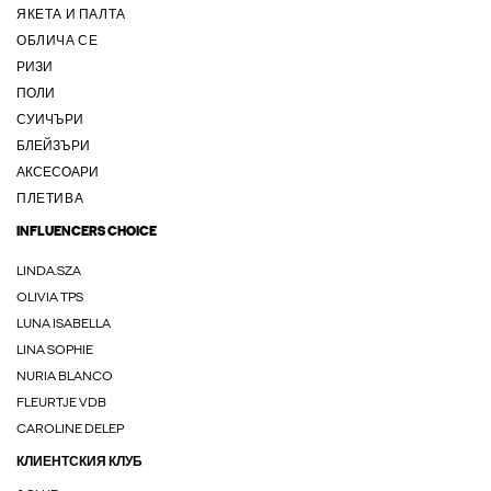
ЯКЕТА И ПАЛТА
ОБЛИЧА СЕ
РИЗИ
ПОЛИ
СУИЧЪРИ
БЛЕЙЗЪРИ
АКСЕСОАРИ
ПЛЕТИВА
INFLUENCERS CHOICE
LINDA.SZA
OLIVIA TPS
LUNA ISABELLA
LINA SOPHIE
NURIA BLANCO
FLEURTJE VDB
CAROLINE DELEP
КЛИЕНТСКИЯ КЛУБ