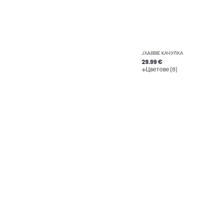
JXABBIE КАЧУЛКА
29.99 €
Цветове (8)