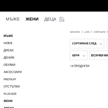
МЪЖЕ
ЖЕНИ
ДЕЦА
НАЧАЛО
JJXX
СУИЧЪРИ
МЪЖЕ
НОВ В
СОРТИРАНЕ СЛЕД
ДРЕХИ
ВСИЧКИ Ф
ЦЕНА
ДЕНИМ
ОБУВКИ
13 ПРОДУКТИ
АКСЕСОАРИ
PREMIUM
ОТСТЪПКИ
PLUS SIZE
ЖЕНИ