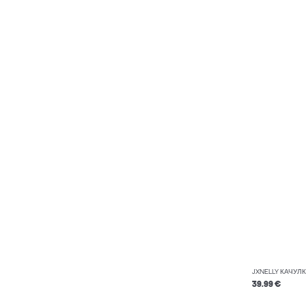
JXNELLY КАЧУЛ
39.99 €