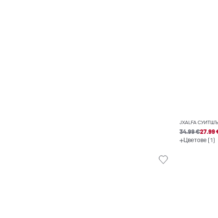
JXALFA СУИТШ
34.99 €
27.99 
Цветове (1)