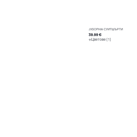
JXSOPHIA СУИТШЪРТИ
39.99 €
Цветове (1)