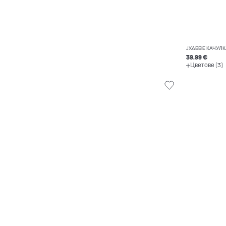
JXABBIE КАЧУЛК
39.99 €
Цветове (3)