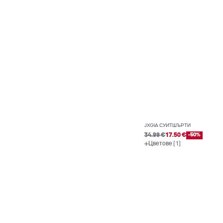
JXGIA СУИТШЪРТИ
34.99 €
17.50 €
-50%
Цветове (1)