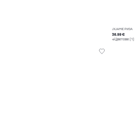
JXJAMIE РИЗА
36.99 €
Цветове (1)