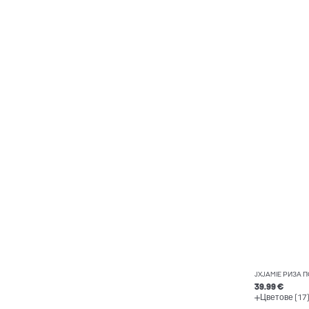
JXJAMIE РИЗА 
39.99 €
Цветове (17