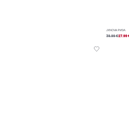
JXNOVA РИЗА
39.99 €
27.99 