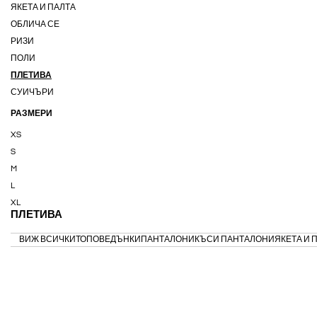
ЯКЕТА И ПАЛТА
ОБЛИЧА СЕ
РИЗИ
ПОЛИ
ПЛЕТИВА
СУИЧЪРИ
РАЗМЕРИ
XS
S
M
L
XL
ПЛЕТИВА
ВИЖ ВСИЧКИ
ТОПОВЕ
ДЪНКИ
ПАНТАЛОНИ
КЪСИ ПАНТАЛОНИ
ЯКЕТА И 