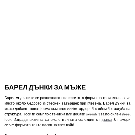
БАРЕЛ ДЪНКИ ЗА МЪЖЕ
Барел fit дънките се разпознават по извитата форма на крачола, повече
място около бедрото & стеснен завършек при глезена. Барел дънки за
мъже добавят нова форма към твоя denim гардероб, с обем без загуба на
структура. Носи ги семпло с тениска или добави overshirt за по-силен street
look. Изгради визията си около пълната селекция от
дънки
& намери
denim формата, която пасва на твоя вайб.