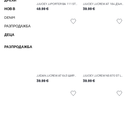
ДРЕХИ
JJIJOEY JJPORTER BA 111 ST ДЪНКИ С БЪЧВА
JJIJOEY JJCREW AT 184 ДЪНКИ С БЪЧВА
НОВ В
49.99 €
39.99 €
DENIM
РАЗПРОДАЖБА
ДЕЦА
РАЗПРОДАЖБА
JJIDAN JJCREW AT 643 ШИРОКИ ДЪНКИ
JJIJOEY JJCREW NS 870 ST LN ДЪНКИ С БЪЧВА
39.99 €
39.99 €