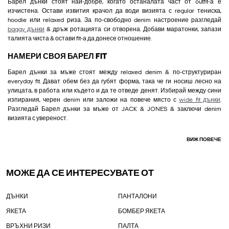
Барел дънки стоят най-добре, когато останалата част от outfit-а е
изчистена. Остави извития крачол да води визията с regular тениска,
hoodie или relaxed риза. За по-свободно denim настроение разгледай
baggy дънки
& дръж ротацията си отворена. Добави маратонки, запази
талията чиста & остави fit-а да донесе отношение.
НАМЕРИ СВОЯ БАРЕЛ FIT
Барел дънки за мъже стоят между relaxed denim & по-структуриран
everyday fit. Дават обем без да губят форма, така че ги носиш лесно на
улицата, в работа или където и да те отведе денят. Избирай между сини
изпирания, черен denim или заложи на повече място с
wide fit дънки
.
Разгледай Барел дънки за мъже от JACK & JONES & заключи denim
визията с увереност.
ВИЖ ПОВЕЧЕ
МОЖЕ ДА СЕ ИНТЕРЕСУВАТЕ ОТ
ДЪНКИ
ПАНТАЛОНИ
ЯКЕТА
БОМБЕР ЯКЕТА
ВРЪХНИ РИЗИ
ПАЛТА