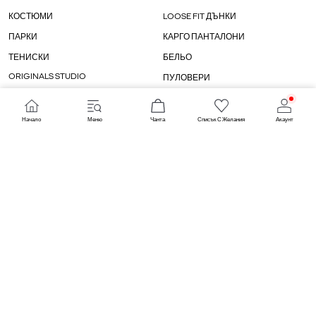
КОСТЮМИ
LOOSE FIT ДЪНКИ
ПАРКИ
КАРГО ПАНТАЛОНИ
ТЕНИСКИ
БЕЛЬО
ORIGINALS STUDIO
ПУЛОВЕРИ
ЖИЛЕТКИ
ДЪНКИ С ШИРОК КРАЧОЛ
Начало
Меню
Чанта
Списък С Желания
Акаунт
СТРАНА/ЕЗИК
БЪЛГАРИЯ / БЪЛГАРСКИ
НАЧИНИ ЗА ПЛАЩАНЕ
ПОДДЪРЖАНЕ НА ВРЪЗКА