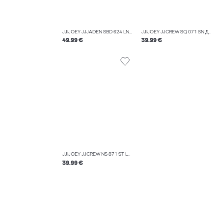
JJIJOEY JJJADEN SBD 624 LN ДЪНКИ С БЪЧВА
JJIJOEY JJCREW SQ 071 SN ДЪНКИ С БЪЧВА
49.99 €
39.99 €
JJIJOEY JJCREW NS 871 ST LN ДЪНКИ С БЪЧВА
39.99 €