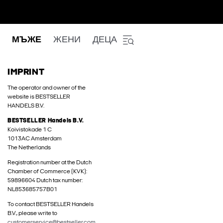
МЪЖЕ
ЖЕНИ
ДЕЦА
IMPRINT
The operator and owner of the
website is BESTSELLER
HANDELS B.V.
BESTSELLER Handels B.V.
Koivistokade 1 C
1013AC Amsterdam
The Netherlands
Registration number at the Dutch
Chamber of Commerce (KVK):
59896604 Dutch tax number:
NL853685757B01
To contact BESTSELLER Handels
B.V., please write to
customerservice@bestseller.com