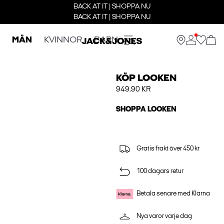
BACK AT IT | SHOPPA NU
BACK AT IT | SHOPPA NU
MÄN
KVINNOR
BARN
KÖP LOOKEN
949.90 KR
SHOPPA LOOKEN
Gratis frakt över 450 kr
100 dagars retur
Betala senare med Klarna
Nya varor varje dag