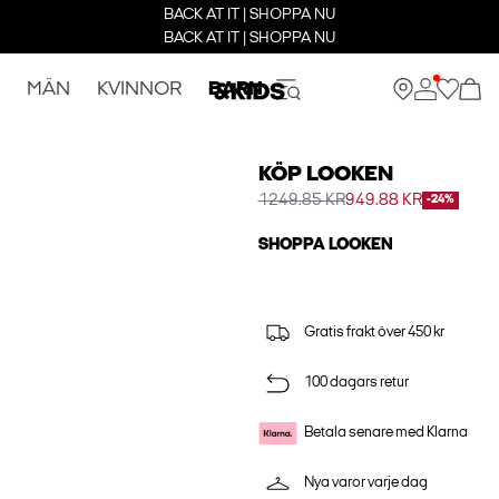
BACK AT IT | SHOPPA NU
BACK AT IT | SHOPPA NU
MÄN
KVINNOR
BARN
KÖP LOOKEN
1249.85 KR
949.88 KR
-24%
SHOPPA LOOKEN
Gratis frakt över 450 kr
100 dagars retur
Betala senare med Klarna
Nya varor varje dag