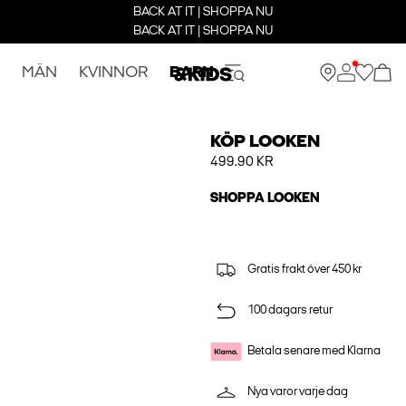
BACK AT IT | SHOPPA NU
BACK AT IT | SHOPPA NU
MÄN
KVINNOR
BARN
KÖP LOOKEN
499.90 KR
SHOPPA LOOKEN
Gratis frakt över 450 kr
100 dagars retur
Betala senare med Klarna
Nya varor varje dag