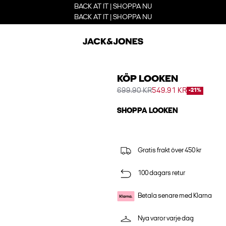
BACK AT IT | SHOPPA NU
BACK AT IT | SHOPPA NU
KÖP LOOKEN
699.90 KR
549.91 KR
-21%
SHOPPA LOOKEN
Gratis frakt över 450 kr
100 dagars retur
Betala senare med Klarna
Nya varor varje dag