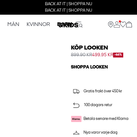
BACK AT IT | SHOPPA NU
BACK AT IT | SHOPPA NU
MÄN
KVINNOR
BARN
KÖP LOOKEN
899.90 KR
499.95 KR
-44%
SHOPPA LOOKEN
Gratis frakt över 450 kr
100 dagars retur
Betala senare med Klarna
Nya varor varje dag