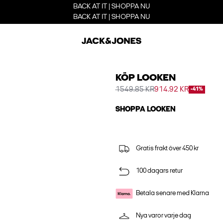
BACK AT IT | SHOPPA NU
BACK AT IT | SHOPPA NU
KÖP LOOKEN
1549.85 KR
914.92 KR
-41%
SHOPPA LOOKEN
Gratis frakt över 450 kr
100 dagars retur
Betala senare med Klarna
Nya varor varje dag