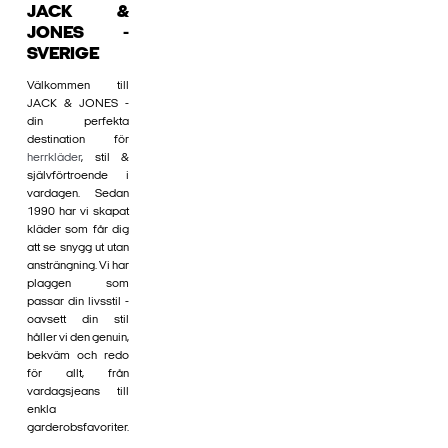
JACK &
JONES -
SVERIGE
Välkommen till
JACK & JONES -
din perfekta
destination för
herrkläder
, stil &
självförtroende i
vardagen. Sedan
1990 har vi skapat
kläder som får dig
att se snygg ut utan
ansträngning. Vi har
plaggen som
passar din livsstil -
oavsett din stil
håller vi den genuin,
bekväm och redo
för allt, från
vardagsjeans till
enkla
garderobsfavoriter.