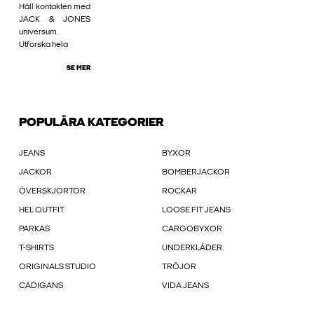
Håll kontakten med
JACK & JONES
universum.
Utforska hela
SE MER
POPULÄRA KATEGORIER
JEANS
BYXOR
JACKOR
BOMBERJACKOR
ÖVERSKJORTOR
ROCKAR
HEL OUTFIT
LOOSE FIT JEANS
PARKAS
CARGOBYXOR
T-SHIRTS
UNDERKLÄDER
ORIGINALS STUDIO
TRÖJOR
CADIGANS
VIDA JEANS