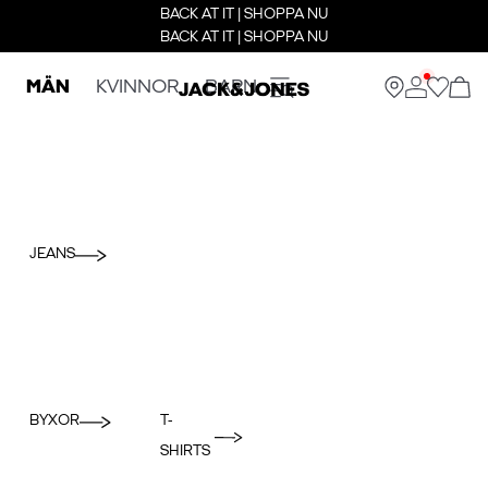
BACK AT IT | SHOPPA NU
BACK AT IT | SHOPPA NU
MÄN
KVINNOR
BARN
JEANS
BYXOR
T-
SHIRTS