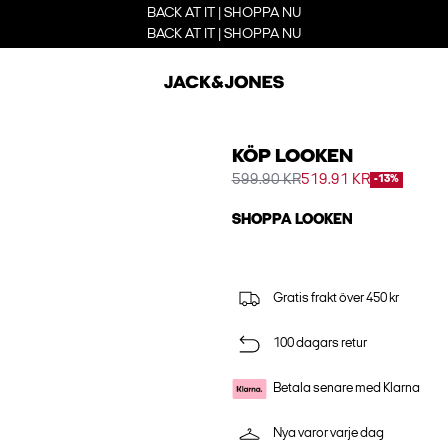
BACK AT IT | SHOPPA NU
BACK AT IT | SHOPPA NU
KÖP LOOKEN
599.90 KR
519.91 KR
-13%
SHOPPA LOOKEN
Gratis frakt över 450 kr
100 dagars retur
Betala senare med Klarna
Nya varor varje dag