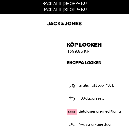
BACK AT IT | SHOPPA NU
BACK AT IT | SHOPPA NU
KÖP LOOKEN
1399.85 KR
SHOPPA LOOKEN
Gratis frakt över 450 kr
100 dagars retur
Betala senare med Klarna
Nya varor varje dag