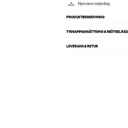
Nya varor varje dag
PRODUKTBESKRIVNING
TYGSAMMANSÄTTNING & SKÖTSELRÅ
LEVERANS & RETUR