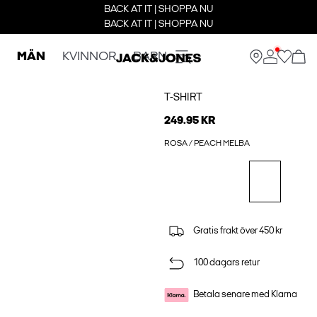
BACK AT IT | SHOPPA NU
BACK AT IT | SHOPPA NU
MÄN
KVINNOR
BARN
T-SHIRT
249.95 KR
ROSA / PEACH MELBA
Gratis frakt över 450 kr
100 dagars retur
Betala senare med Klarna