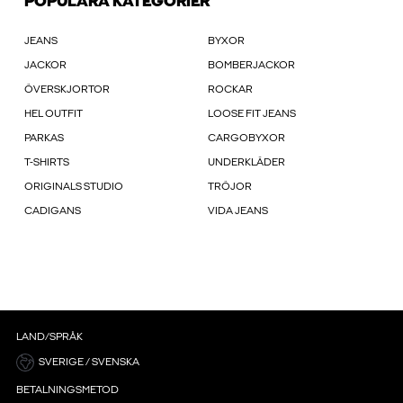
POPULÄRA KATEGORIER
JEANS
BYXOR
JACKOR
BOMBERJACKOR
ÖVERSKJORTOR
ROCKAR
HEL OUTFIT
LOOSE FIT JEANS
PARKAS
CARGOBYXOR
T-SHIRTS
UNDERKLÄDER
ORIGINALS STUDIO
TRÖJOR
CADIGANS
VIDA JEANS
LAND/SPRÅK
SVERIGE / SVENSKA
BETALNINGSMETOD