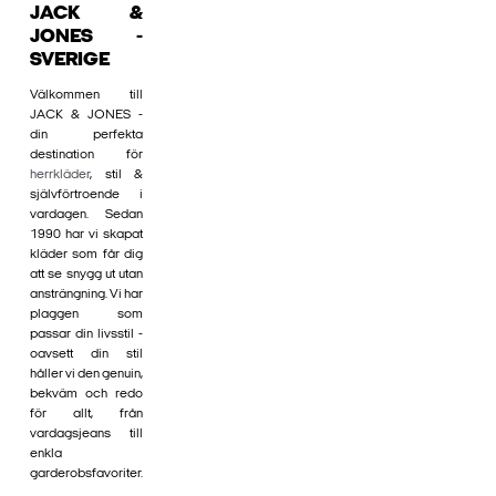
JACK &
JONES -
SVERIGE
Välkommen till
JACK & JONES -
din perfekta
destination för
herrkläder
, stil &
självförtroende i
vardagen. Sedan
1990 har vi skapat
kläder som får dig
att se snygg ut utan
ansträngning. Vi har
plaggen som
passar din livsstil -
oavsett din stil
håller vi den genuin,
bekväm och redo
för allt, från
vardagsjeans till
enkla
garderobsfavoriter.