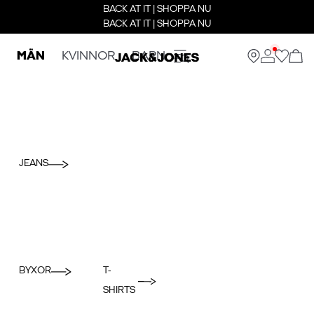
BACK AT IT | SHOPPA NU
BACK AT IT | SHOPPA NU
MÄN
KVINNOR
BARN
JEANS
BYXOR
T-
SHIRTS