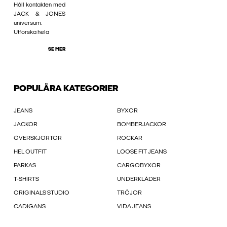
Håll kontakten med
JACK & JONES
universum.
Utforska hela
SE MER
POPULÄRA KATEGORIER
JEANS
BYXOR
JACKOR
BOMBERJACKOR
ÖVERSKJORTOR
ROCKAR
HEL OUTFIT
LOOSE FIT JEANS
PARKAS
CARGOBYXOR
T-SHIRTS
UNDERKLÄDER
ORIGINALS STUDIO
TRÖJOR
CADIGANS
VIDA JEANS