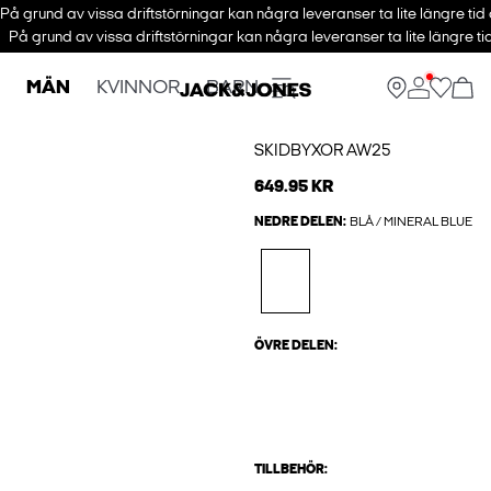
På grund av vissa driftstörningar kan några leveranser ta lite längre tid
På grund av vissa driftstörningar kan några leveranser ta lite längre ti
MÄN
KVINNOR
BARN
SKIDBYXOR AW25
649.95 KR
NEDRE DELEN:
BLÅ / MINERAL BLUE
ÖVRE DELEN:
TILLBEHÖR: