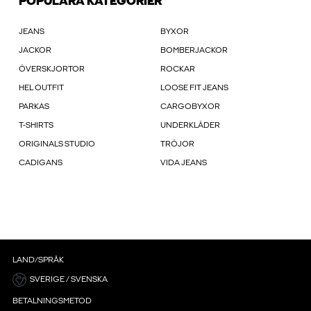
POPULÄRA KATEGORIER
JEANS
BYXOR
JACKOR
BOMBERJACKOR
ÖVERSKJORTOR
ROCKAR
HEL OUTFIT
LOOSE FIT JEANS
PARKAS
CARGOBYXOR
T-SHIRTS
UNDERKLÄDER
ORIGINALS STUDIO
TRÖJOR
CADIGANS
VIDA JEANS
LAND/SPRÅK
SVERIGE / SVENSKA
BETALNINGSMETOD