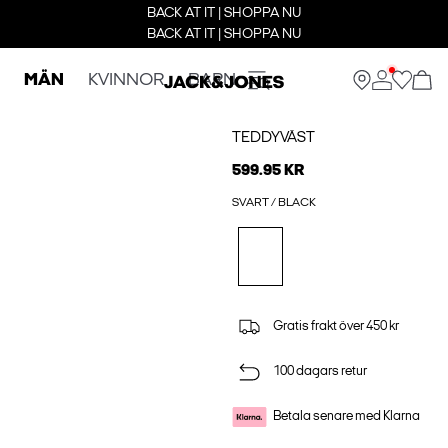
BACK AT IT | SHOPPA NU
BACK AT IT | SHOPPA NU
MÄN
KVINNOR
BARN
TEDDYVÄST
599.95 KR
SVART / BLACK
Gratis frakt över 450 kr
100 dagars retur
Betala senare med Klarna