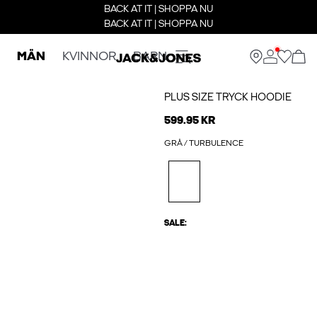
BACK AT IT | SHOPPA NU
BACK AT IT | SHOPPA NU
MÄN
KVINNOR
BARN
PLUS SIZE TRYCK HOODIE
599.95 KR
GRÅ / TURBULENCE
SALE: