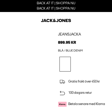
BACK AT IT | SHOPPA NU
BACK AT IT | SHOPPA NU
JEANSJACKA
899.95 KR
BLÅ / BLUE DENIM
Gratis frakt över 450 kr
100 dagars retur
Betala senare med Klarna