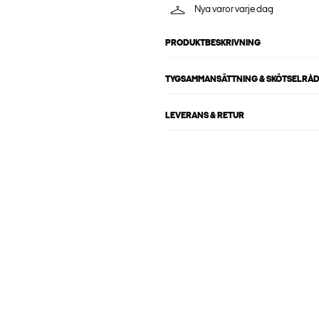
Nya varor varje dag
PRODUKTBESKRIVNING
TYGSAMMANSÄTTNING & SKÖTSELRÅ
LEVERANS & RETUR