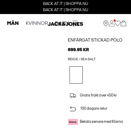
BACK AT IT | SHOPPA NU
BACK AT IT | SHOPPA NU
MÄN
KVINNOR
BARN
ENFÄRGAT STICKAD POLO
699.95 KR
BEIGE / SEA SALT
Gratis frakt över 450 kr
100 dagars retur
Betala senare med Klarna