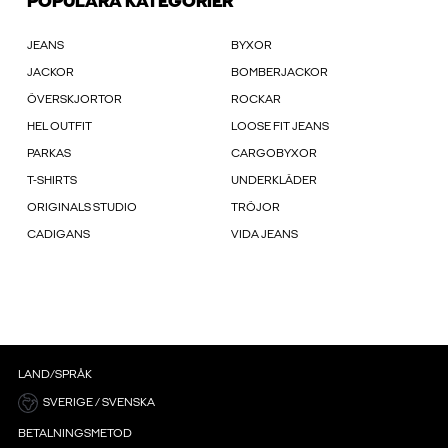
POPULÄRA KATEGORIER
JEANS
BYXOR
JACKOR
BOMBERJACKOR
ÖVERSKJORTOR
ROCKAR
HEL OUTFIT
LOOSE FIT JEANS
PARKAS
CARGOBYXOR
T-SHIRTS
UNDERKLÄDER
ORIGINALS STUDIO
TRÖJOR
CADIGANS
VIDA JEANS
LAND/SPRÅK
SVERIGE / SVENSKA
BETALNINGSMETOD