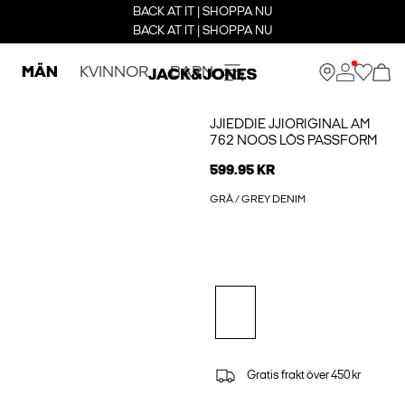
BACK AT IT | SHOPPA NU
BACK AT IT | SHOPPA NU
MÄN
KVINNOR
BARN
JJIEDDIE JJIORIGINAL AM
762 NOOS LÖS PASSFORM
599.95 KR
GRÅ / GREY DENIM
Gratis frakt över 450 kr