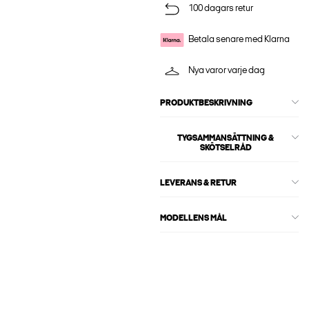
100 dagars retur
Betala senare med Klarna
Nya varor varje dag
PRODUKTBESKRIVNING
TYGSAMMANSÄTTNING &
SKÖTSELRÅD
LEVERANS & RETUR
MODELLENS MÅL