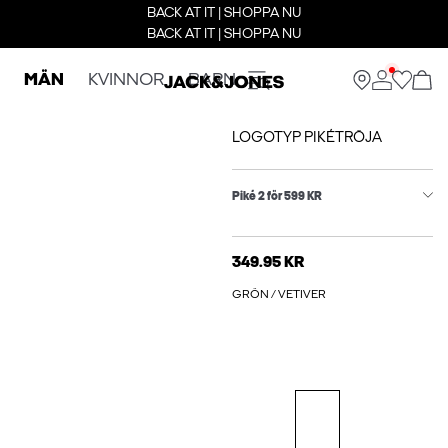
BACK AT IT | SHOPPA NU
BACK AT IT | SHOPPA NU
MÄN
KVINNOR
BARN
LOGOTYP PIKÉTRÖJA
Piké 2 för 599 KR
349.95 KR
GRÖN / VETIVER