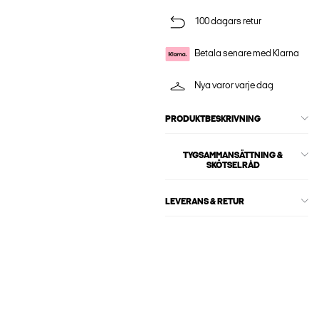
100 dagars retur
Betala senare med Klarna
Nya varor varje dag
PRODUKTBESKRIVNING
TYGSAMMANSÄTTNING &
SKÖTSELRÅD
LEVERANS & RETUR