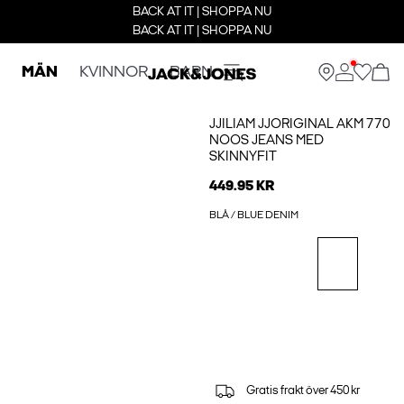
BACK AT IT | SHOPPA NU
BACK AT IT | SHOPPA NU
MÄN
KVINNOR
BARN
JJILIAM JJORIGINAL AKM 770
NOOS JEANS MED
SKINNYFIT
449.95 KR
BLÅ / BLUE DENIM
Gratis frakt över 450 kr