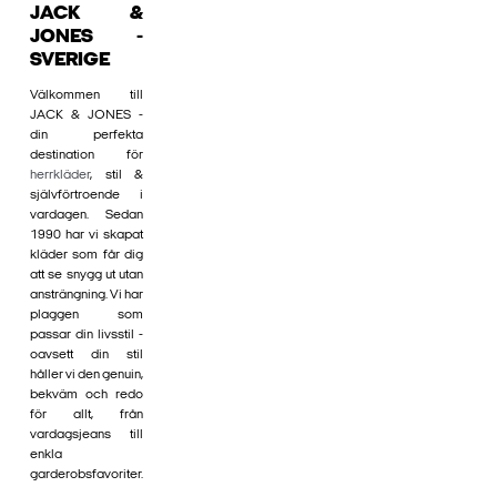
JACK &
JONES -
SVERIGE
Välkommen till
JACK & JONES -
din perfekta
destination för
herrkläder
, stil &
självförtroende i
vardagen. Sedan
1990 har vi skapat
kläder som får dig
att se snygg ut utan
ansträngning. Vi har
plaggen som
passar din livsstil -
oavsett din stil
håller vi den genuin,
bekväm och redo
för allt, från
vardagsjeans till
enkla
garderobsfavoriter.