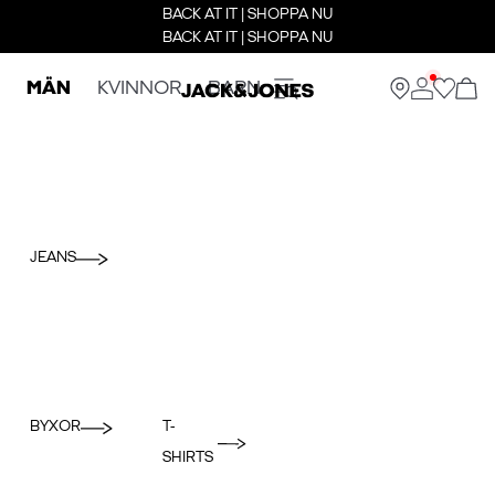
BACK AT IT | SHOPPA NU
BACK AT IT | SHOPPA NU
MÄN
KVINNOR
BARN
JEANS
BYXOR
T-
SHIRTS