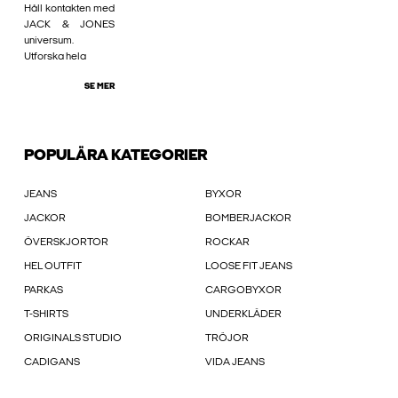
Håll kontakten med
JACK & JONES
universum.
Utforska hela
SE MER
POPULÄRA KATEGORIER
JEANS
BYXOR
JACKOR
BOMBERJACKOR
ÖVERSKJORTOR
ROCKAR
HEL OUTFIT
LOOSE FIT JEANS
PARKAS
CARGOBYXOR
T-SHIRTS
UNDERKLÄDER
ORIGINALS STUDIO
TRÖJOR
CADIGANS
VIDA JEANS